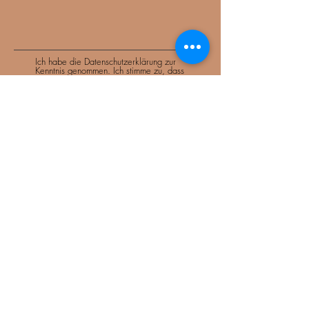
Ich habe die Datenschutzerklärung zur
Kenntnis genommen. Ich stimme zu, dass
meine Angaben und Daten zur Beantwortung
meiner Anfrage elektronisch erhoben und
gespeichert werden. Sie können Ihre
Einwilligung jederzeit für die Zukunft per Mail
an mamaimpulse@web.de widerrufen.
Datenschutz
Absenden
AGB
Datenschutz
Cookies