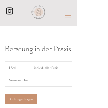
Beratung in der Praxis
individueller
Preis
1 Std.
1
individueller Preis
S
t
Mamaimpulse
d
Buchung anfragen